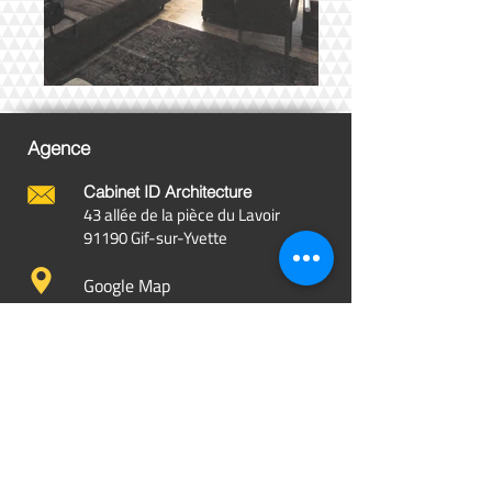
Agence
Cabinet ID Arch
itecture
43 allée de la pièce du Lavoir
91190 Gif-sur-Yvette
Google Map
Contact
architecte@roussel-colas.com
06.20.40.30.14
lundi, mardi, jeudi, vendredi,