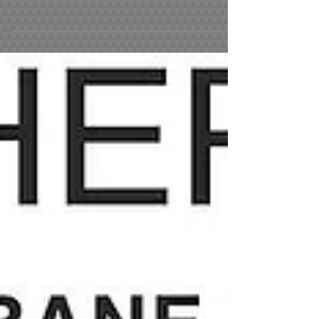
Frank Gehry, l’un des plus grands architectes
contemporains, voit ses œuvres...