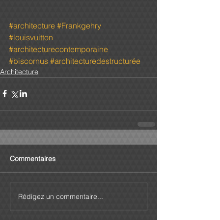
#architecture
#Frankgehry
#louisvuitton
#architecturecontemporaine
#biscornus
#architecturedestructurée
Architecture
Commentaires
Rédigez un commentaire...