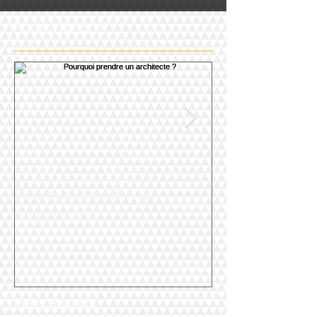
Posts à l'affiche
Pourquoi prendre un
Agence d'Archi
architecte ?
Posts Récents