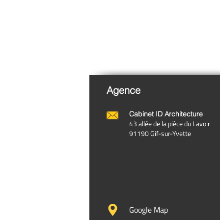
Agence
Cabinet ID Arch
itecture
43 allée de la pièce du Lavoir
91190 Gif-sur-Yvette
Google Map