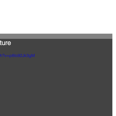
cture
tch?v=p8Io92Jk3gM