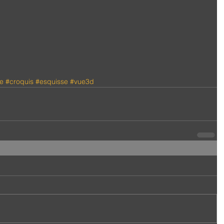
re
#croquis
#esquisse
#vue3d