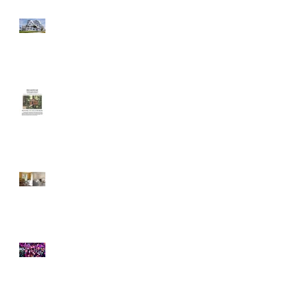
Architecture. Tout tordus,
tout biscornus, tout
bossus
Petite cabane dans les
arbres
Home staging
Forêt de lampes
résonnantes