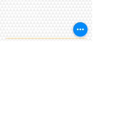
décembre 2016
(2)
2 posts
novembre 2016
(5)
5 posts
octobre 2016
(3)
3 posts
septembre 2016
(2)
2 posts
Rechercher par Tags
Pas encore de mots-clés.
Retrouvez-nous
Agence
Cabinet ID Arch
itecture
43 allée de la pièce du Lavoir
91190 Gif-sur-Yvette
Google Map