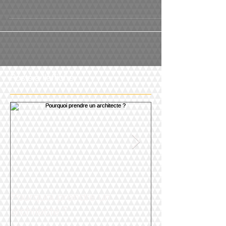
Posts à l'affiche
Pourquoi prendre un
Agence d'Archi
architecte ?